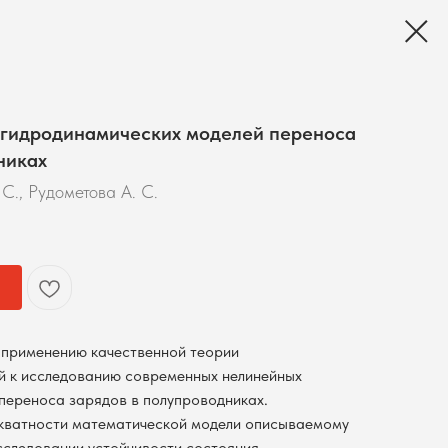
 гидродинамических моделей переноса
никах
 С., Рудометова А. С.
 применению качественной теории
й к исследованию современных нелинейных
переноса зарядов в полупроводниках.
кватности математической модели описываемому
сследовании устойчивости состояния