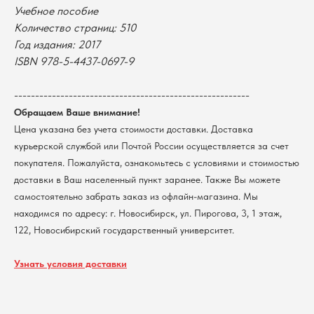
Учебное пособие
Оплата
Новосибирский государственный
Количество страниц: 510
университет
Возврат
Год издания: 2017
г. Новосибирск, ул. Пирогова, 3
Доставка
ИНН 5408106490
ISBN 978-5-4437-0697-9
КПП 540801001
Мерч НГУ
Контакты
--------------------------------------------------------
Обращаем Ваше внимание!
Цена указана без учета стоимости доставки. Доставка
Политика обработки персональных данных
курьерской службой или Почтой России осуществляется за счет
Согласие на обработку персональных данных
пользователей сайта
покупателя. Пожалуйста, ознакомьтесь с условиями и стоимостью
@2026 Новосибирский государственный университет.
доставки в Ваш населенный пункт заранее. Также Вы можете
Все права защищены
самостоятельно забрать заказ из офлайн-магазина. Мы
находимся по адресу: г. Новосибирск, ул. Пирогова, 3, 1 этаж,
122, Новосибирский государственный университет.
Узнать условия доставки