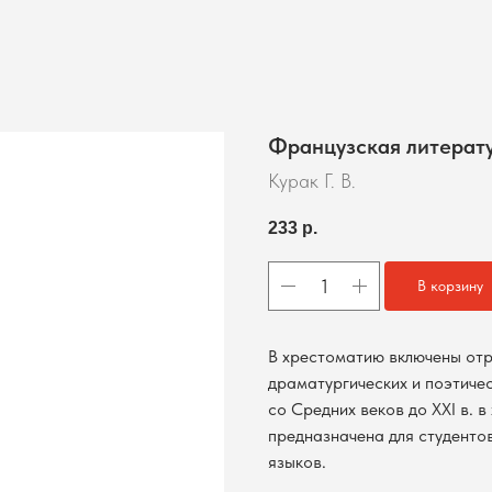
Французская литерату
Курак Г. В.
233
р.
В корзину
В хрестоматию включены отр
драматургических и поэтиче
со Средних веков до XXI в. 
предназначена для студенто
языков.