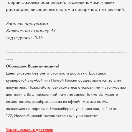
теории фазовых равновесий, термодинамики жидких
растворов, дисперсных систем и поверхностных явлений.
Рабочая программа
Количество страниц: 43
Год издания: 2015
В каталог
--------------------------------------------------------------------
Оплата
----
Новосибирский государственный
университет
Обращаем Ваше внимание!
Возврат
г. Новосибирск, ул. Пирогова, 3
Цена указана без учета стоимости доставки. Доставка
Доставка
ИНН 5408106490
курьерской службой или Почтой России осуществляется за счет
КПП 540801001
Мерч НГУ
покупателя. Пожалуйста, ознакомьтесь с условиями и стоимостью
Контакты
доставки в Ваш населенный пункт заранее. Также Вы можете
самостоятельно забрать заказ из офлайн-магазина. Мы
Политика обработки персональных данных
находимся по адресу: г. Новосибирск, ул. Пирогова, 3, 1 этаж,
Согласие на обработку персональных данных
122, Новосибирский государственный университет.
пользователей сайта
@2026 Новосибирский государственный университет.
Все права защищены
Узнать условия доставки