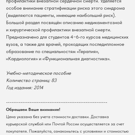
профилактики внезапной сердечной смерти. Уделяется
особое внимание стратификации риска этого синдрома
(выделяются пациенты, имеющие наибольший риск).
Большой раздел посвящён описанию медикаментозной
и хирургической профилактики внезапной смерти.
Предназначено для студентов 4−6-го курсов медицинских
вузов, а также для врачей, проходящих последипломное
образование по специальностям «Терапия»,
«Кардиология» и «Функциональная диагностика».
Учебно-методическое пособие
В каталог
Количество страниц: 83
Год издания: 2014
Оплата
Новосибирский государственный
университет
Возврат
--------------------------------------------------------
г. Новосибирск, ул. Пирогова, 3
Доставка
ИНН 5408106490
Обращаем Ваше внимание!
КПП 540801001
Мерч НГУ
Цена указана без учета стоимости доставки. Доставка
Контакты
курьерской службой или Почтой России осуществляется за счет
покупателя. Пожалуйста, ознакомьтесь с условиями и стоимостью