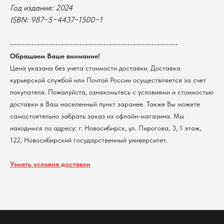
университет
Год издания: 2024
Возврат
г. Новосибирск, ул. Пирогова, 3
ISBN:
987−5−4437−1500−1
Доставка
ИНН 5408106490
КПП 540801001
Мерч НГУ
--------------------------------------------------------
Контакты
Обращаем Ваше внимание!
Цена указана без учета стоимости доставки. Доставка
Политика обработки персональных данных
курьерской службой или Почтой России осуществляется за счет
Согласие на обработку персональных данных
покупателя. Пожалуйста, ознакомьтесь с условиями и стоимостью
пользователей сайта
доставки в Ваш населенный пункт заранее. Также Вы можете
@2026 Новосибирский государственный университет.
Все права защищены
самостоятельно забрать заказ из офлайн-магазина. Мы
находимся по адресу: г. Новосибирск, ул. Пирогова, 3, 1 этаж,
122, Новосибирский государственный университет.
Узнать условия доставки