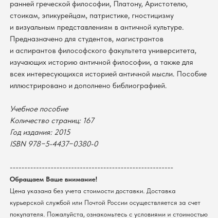
ранней греческой философии, Платону, Аристотелю,
стоикам, эпикурейцам, патристике, гностицизму
и визуальным представлениям в античной культуре.
Предназначено для студентов, магистрантов
и аспирантов философского факультета университета,
изучающих историю античной философии, а также для
всех интересующихся историей античной мысли. Пособие
иллюстрировано и дополнено библиографией.
Учебное пособие
Количество страниц: 167
В каталог
Год издания: 2015
ISBN 978−5-4437−0380-0
Оплата
Новосибирский государственный
университет
Возврат
--------------------------------------------------------
г. Новосибирск, ул. Пирогова, 3
Доставка
ИНН 5408106490
Обращаем Ваше внимание!
КПП 540801001
Мерч НГУ
Цена указана без учета стоимости доставки. Доставка
Контакты
курьерской службой или Почтой России осуществляется за счет
покупателя. Пожалуйста, ознакомьтесь с условиями и стоимостью