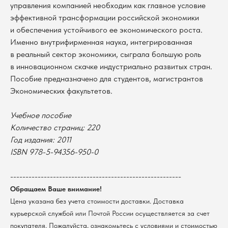
управления компанией необходим как главное условие
эффективной трансформации российской экономики
и обеспечения устойчивого ее экономического роста.
Именно внутрифирменная наука, интегрированная
в реальный сектор экономики, сыграла большую роль
в инновационном скачке индустриально развитых стран.
В каталог
Пособие предназначено для студентов, магистрантов
Оплата
Экономических факультетов.
Новосибирский государственный
университет
Возврат
г. Новосибирск, ул. Пирогова, 3
Учебное пособие
Доставка
ИНН 5408106490
Количество страниц: 220
КПП 540801001
Мерч НГУ
Год издания: 2011
Контакты
ISBN 978-5-94356-950-0
Политика обработки персональных данных
--------------------------------------------------------
Согласие на обработку персональных данных
пользователей сайта
Обращаем Ваше внимание!
Цена указана без учета стоимости доставки. Доставка
@2026 Новосибирский государственный университет.
Все права защищены
курьерской службой или Почтой России осуществляется за счет
покупателя. Пожалуйста, ознакомьтесь с условиями и стоимостью