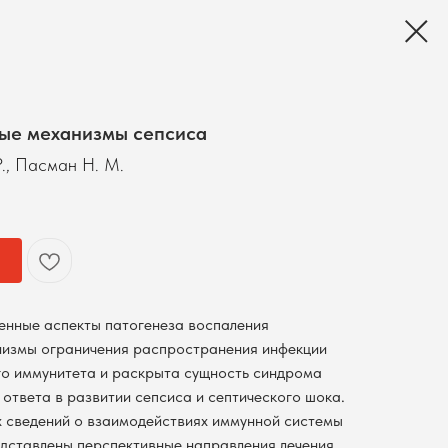
ые механизмы сепсиса
Р., Пасман Н. М.
енные аспекты патогенеза воспаления
низмы ограничения распространения инфекции
го иммунитета и раскрыта сущность синдрома
ответа в развитии сепсиса и септического шока.
 сведений о взаимодействиях иммунной системы
едставлены перспективные направления лечения