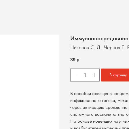
Иммуноопосредованн
Никонов С. Д., Черных Е. 
39
р.
В корзину
В пособии освещены соврем
инфекционного генеза, меха
через активацию врожденно
системного воспалительного 
На основе новейших научных
и возбудителей инфекций пр