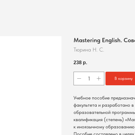
Mastering English. Со
Тюрина Н. С.
238
р.
В корзину
Учебное пособие предназнач
факультета и разработано в
образовательной программы
квалификация (степень) «Ма
к иноязычному образованию 
Пособие составлено в целях