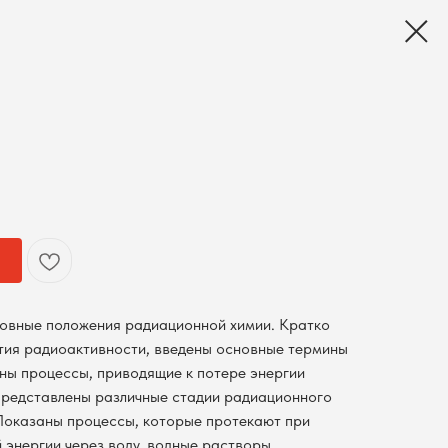
новные положения радиационной химии. Кратко
тия радиоактивности, введены основные термины
ны процессы, приводящие к потере энергии
Представлены различные стадии радиационного
Показаны процессы, которые протекают при
 энергии через воду, водные растворы,