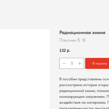
Радиационная химия
Плюснин В. Ф.
132
р.
В корзину
В пособии представлены ос
рассмотрена история откры
радиационной химии, показа
ионизирующим излучением. 
воздействия на материалы. 
прохождении частиц высокой