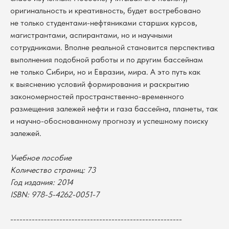
оригинальность и креативность, будет востребовано
не только студентами-нефтяниками старших курсов,
магистрантами, аспирантами, но и научными
сотрудниками. Вполне реальной становится перспектива
выполнения подобной работы и по другим бассейнам
не только Сибири, но и Евразии, мира. А это путь как
к выяснению условий формирования и раскрытию
закономерностей пространственно-временного
В каталог
размещения залежей нефти и газа бассейна, планеты, так
Оплата
и научно-обоснованному прогнозу и успешному поиску
Новосибирский государственный
университет
залежей.
Возврат
г. Новосибирск, ул. Пирогова, 3
Доставка
ИНН 5408106490
Учебное пособие
КПП 540801001
Мерч НГУ
Количество страниц: 73
Контакты
Год издания: 2014
ISBN:
978-5-4262-0051-7
Политика обработки персональных данных
Согласие на обработку персональных данных
--------------------------------------------------------
пользователей сайта