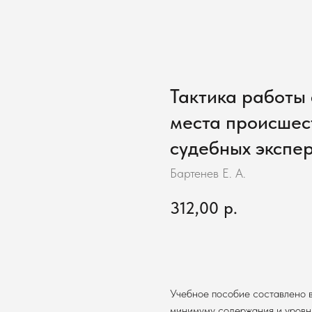
Тактика работы 
места происшес
судебных экспе
Бартенев Е. А.
312,00
р.
В корзину
Учебное пособие составлено в
минимуму содержания и уровн