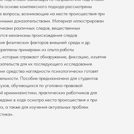
а основе комплексного подхода рассмотрены
е вопросы, возникающие на месте происшествия при
енными доказательствами. Материал иллюстрирован
унками различных следов, вещественных
яются механизмы происхождения следов
вия физических факторов внешней среды и др.
креплены примерами из опыта работы
, которые отражают обнаружение, фиксацию, изъятие
зательств для их последующего исследования.
ии средства наглядности психологически готовят
тельности. Пособие предназначено для студентов
узов, обучающихся по уголовно-правовой
й криминалистики, практических работников для
ледами в ходе осмотра места происшествия и при
з, а также для изучения актуальных проблем
стика».