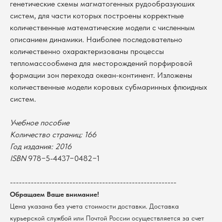
генетические схемы магматогенных рудообразуюших
систем, для части которых построены корректные
количественные математические модели с численным
описанием динамики. Наиболее последовательно
количественно охарактеризованы процессы
тепломассообмена для месторождений порфировой
формации зон перехода океан-континент. Изложены
количественные модели коровых субмаринных флюидных
систем.
Учебное пособие
Количество страниц: 166
В каталог
Год издания: 2016
Оплата
ISBN
978−5-4437−0482−1
Новосибирский государственный
университет
Возврат
г. Новосибирск, ул. Пирогова, 3
--------------------------------------------------------
Доставка
ИНН 5408106490
Обращаем Ваше внимание!
КПП 540801001
Мерч НГУ
Цена указана без учета стоимости доставки. Доставка
Контакты
курьерской службой или Почтой России осуществляется за счет