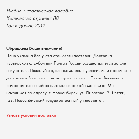
Оплата
Новосибирский государственный
Учебно-методическое пособие
университет
Возврат
Количество страниц: 88
г. Новосибирск, ул. Пирогова, 3
Доставка
Год издания: 2012
ИНН 5408106490
КПП 540801001
Мерч НГУ
Контакты
--------------------------------------------------------
Обращаем Ваше внимание!
Цена указана без учета стоимости доставки. Доставка
Политика обработки персональных данных
курьерской службой или Почтой России осуществляется за счет
Согласие на обработку персональных данных
пользователей сайта
покупателя. Пожалуйста, ознакомьтесь с условиями и стоимостью
@2026 Новосибирский государственный университет.
доставки в Ваш населенный пункт заранее. Также Вы можете
Все права защищены
самостоятельно забрать заказ из офлайн-магазина. Мы
находимся по адресу: г. Новосибирск, ул. Пирогова, 3, 1 этаж,
122, Новосибирский государственный университет.
Узнать условия доставки