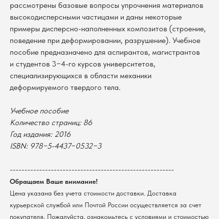
рассмотрены базовые вопросы упрочнения материалов
высокодисперсными частицами и даны некоторые
примеры дисперсно-наполненных композитов (строение,
поведение при деформировании, разрушение). Учебное
пособие предназначено для аспирантов, магистрантов
и студентов 3−4-го курсов университетов,
В каталог
специализирующихся в области механики
Оплата
деформируемого твердого тела.
Новосибирский государственный
университет
Возврат
г. Новосибирск, ул. Пирогова, 3
Учебное пособие
Доставка
ИНН 5408106490
Количество страниц: 86
КПП 540801001
Мерч НГУ
Год издания: 2016
Контакты
ISBN:
978−5-4437−0532−3
Политика обработки персональных данных
--------------------------------------------------------
Согласие на обработку персональных данных
пользователей сайта
Обращаем Ваше внимание!
Цена указана без учета стоимости доставки. Доставка
@2026 Новосибирский государственный университет.
Все права защищены
курьерской службой или Почтой России осуществляется за счет
покупателя. Пожалуйста, ознакомьтесь с условиями и стоимостью