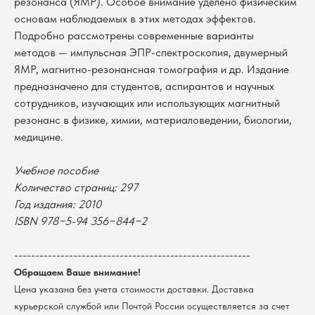
резонанса (ЯМР). Особое внимание уделено физическим
основам наблюдаемых в этих методах эффектов.
Подробно рассмотрены современные варианты
методов — импульсная ЭПР-спектроскопия, двумерный
ЯМР, магнитно-резонансная томография и др. Издание
предназначено для студентов, аспирантов и научных
сотрудников, изучающих или использующих магнитный
резонанс в физике, химии, материаловедении, биологии,
медицине.
Учебное пособие
Количество страниц: 297
В каталог
Год издания: 2010
ISBN 978−5-94 356−844−2
Оплата
Новосибирский государственный
университет
Возврат
г. Новосибирск, ул. Пирогова, 3
--------------------------------------------------------
Доставка
ИНН 5408106490
Обращаем Ваше внимание!
КПП 540801001
Мерч НГУ
Цена указана без учета стоимости доставки. Доставка
Контакты
курьерской службой или Почтой России осуществляется за счет