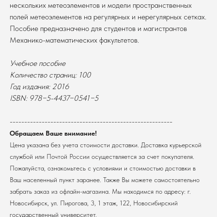
нескольких метеоэлементов и модели пространственных
полей метеоэлементов на регулярных и нерегулярных сетках.
Пособие предназначено для студентов и магистрантов
Механико-математических факультетов.
Учебное пособие
Количество страниц: 100
Год издания: 2016
В каталог
ISBN: 978−5-4437−0541−5
Оплата
Новосибирский государственный
университет
Возврат
--------------------------------------------------------
г. Новосибирск, ул. Пирогова, 3
Доставка
Обращаем Ваше внимание!
ИНН 5408106490
Цена указана без учета стоимости доставки. Доставка курьерской
КПП 540801001
Мерч НГУ
службой или Почтой России осуществляется за счет покупателя.
Контакты
Пожалуйста, ознакомьтесь с условиями и стоимостью доставки в
Ваш населенный пункт заранее. Также Вы можете самостоятельно
Политика обработки персональных данных
забрать заказ из офлайн-магазина. Мы находимся по адресу: г.
Согласие на обработку персональных данных
пользователей сайта
Новосибирск, ул. Пирогова, 3, 1 этаж, 122, Новосибирский
государственный университет.
@2026 Новосибирский государственный университет.