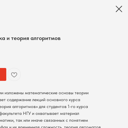
а и теория алгоритмов
ии изложены математические основы теории
ет содержание лекций основного курса
ория алгоритмов» для студентов 1-го курса
факультета НГУ и охватывает материал
матики, так или иначе связанных с понятием
афах и их временная сложность, теория автоматов