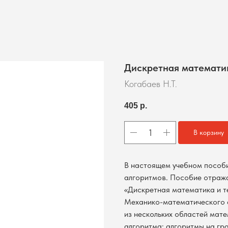
Дискретная математик
Когабаев Н.Т.
405
р.
В корзину
В настоящем учебном пособ
алгоритмов. Пособие отража
«Дискретная математика и те
Механико-математического 
из нескольких областей мате
алгоритма: алгоритмы на гр