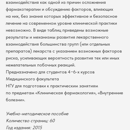
взаимодействия как одной из причин осложнения
фармакотерапии и обсуждению факторов, влияющих
на них, без знания которых эффективное и безопасное
лечение на современном уровне клинической практики
невозможно. В виде таблиц приведены возможные
результаты и механизмы развития лекарственного
взаимодействия большинства групп (или отдельных
препаратов) лекарств с указанием возможных факторов
риска, усиливающих вероятность развития тех или иных
нежелательных побочных реакций.
Предназначено для студентов 4−6-х курсов
Медицинского факультета
НГУ для подготовки к практическим занятиям
по предметам «Клиническая фармакология», «Внутренние
болезни».
В каталог
Учебно-методическое пособие
Оплата
Новосибирский государственный
Количество страниц: 60
университет
Возврат
Год издания: 2015
г. Новосибирск, ул. Пирогова, 3