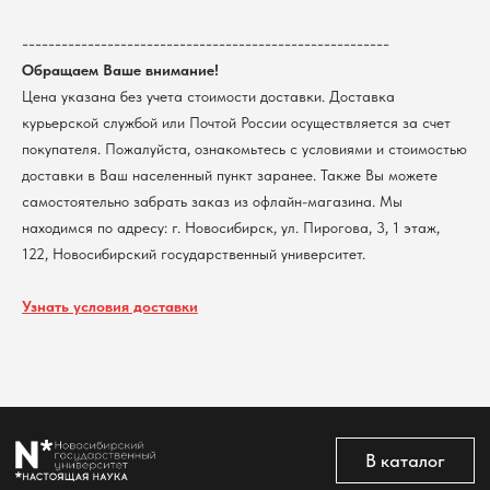
Доставка
ИНН 5408106490
КПП 540801001
Мерч НГУ
--------------------------------------------------------
Контакты
Обращаем Ваше внимание!
Цена указана без учета стоимости доставки. Доставка
курьерской службой или Почтой России осуществляется за счет
Политика обработки персональных данных
покупателя. Пожалуйста, ознакомьтесь с условиями и стоимостью
Согласие на обработку персональных данных
пользователей сайта
доставки в Ваш населенный пункт заранее. Также Вы можете
@2026 Новосибирский государственный университет.
самостоятельно забрать заказ из офлайн-магазина. Мы
Все права защищены
находимся по адресу: г. Новосибирск, ул. Пирогова, 3, 1 этаж,
122, Новосибирский государственный университет.
Узнать условия доставки