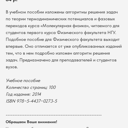
В учебном пособии изложены алгоритмы решения задач
по теории термодинамических потенциалов и фазовых
переходов курса «Молекулярная физика», читаемого для
студентов первого курса Физического факультета НГУ.
Подобное пособие для Физического факультета выходит
впервые. Оно отличается от уже опубликованных изданий
тем, что в нем подробно изложен алгоритм решения
задач. Предназначено для преподавателей и студентов
вузов.
Учебное пособие
Количество страниц: 100
В каталог
Год издания: 2014
Оплата
Новосибирский государственный
ISBN 978−5-4437−0273-5
университет
Возврат
г. Новосибирск, ул. Пирогова, 3
Доставка
--------------------------------------------------------
ИНН 5408106490
КПП 540801001
Мерч НГУ
Обращаем Ваше внимание!