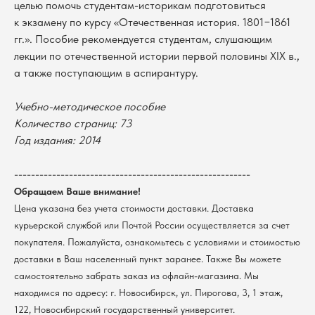
целью помочь студентам-историкам подготовиться
к экзамену по курсу «Отечественная история. 1801−1861
гг.». Пособие рекомендуется студентам, слушающим
лекции по отечественной истории первой половины XIX в.,
а также поступающим в аспирантуру.
Учебно-методическое пособие
Количество страниц: 73
В каталог
Год издания: 2014
Оплата
Новосибирский государственный
--------------------------------------------------------
университет
Возврат
Обращаем Ваше внимание!
г. Новосибирск, ул. Пирогова, 3
Доставка
ИНН 5408106490
Цена указана без учета стоимости доставки. Доставка
КПП 540801001
Мерч НГУ
курьерской службой или Почтой России осуществляется за счет
Контакты
покупателя. Пожалуйста, ознакомьтесь с условиями и стоимостью
доставки в Ваш населенный пункт заранее. Также Вы можете
самостоятельно забрать заказ из офлайн-магазина. Мы
Политика обработки персональных данных
находимся по адресу: г. Новосибирск, ул. Пирогова, 3, 1 этаж,
Согласие на обработку персональных данных
пользователей сайта
122, Новосибирский государственный университет.