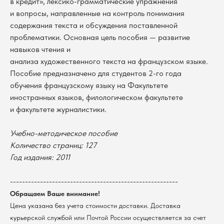
в кредит», лексико-грамматические упражнения
и вопросы, направленные на контроль понимания
содержания текста и обсуждения поставленной
проблематики. Основная цель пособия — развитие
навыков чтения и
анализа художественного текста на французском языке.
Пособие предназначено для студентов 2-го года
обучения французскому языку на Факультете
иностранных языков, филологическом факультете
и факультете журналистики.
Учебно-методическое пособие
В каталог
Количество страниц: 127
Год издания: 2011
Оплата
Новосибирский государственный
университет
Возврат
г. Новосибирск, ул. Пирогова, 3
--------------------------------------------------------
Доставка
ИНН 5408106490
Обращаем Ваше внимание!
КПП 540801001
Мерч НГУ
Цена указана без учета стоимости доставки. Доставка
Контакты
курьерской службой или Почтой России осуществляется за счет