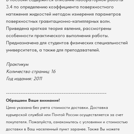
3.4 по определению коэффициента поверхностного
натяжения жидкостей методом измерения параметров
поверхностных гравитационно-капиллярных волн.
Приведена краткая теория явления, рассмотрены
особенности практического выполнения работы.
Предназначена для студентов физических специальностей
университетов, а также для преподавателей.
Практикум
Количество страниц: 16
В каталог
Год издания: 2011
Оплата
Новосибирский государственный
университет
Возврат
--------------------------------------------------------
г. Новосибирск, ул. Пирогова, 3
Доставка
Обращаем Ваше внимание!
ИНН 5408106490
КПП 540801001
Мерч НГУ
Цена указана без учета стоимости доставки. Доставка
курьерской службой или Почтой России осуществляется за счет
Контакты
покупателя. Пожалуйста, ознакомьтесь с условиями и стоимостью
доставки в Ваш населенный пункт заранее. Также Вы можете
Политика обработки персональных данных