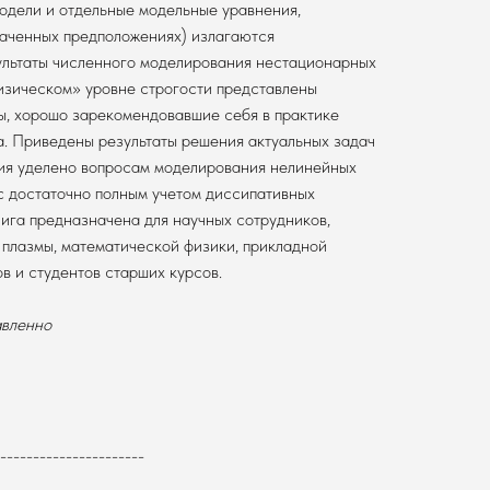
одели и отдельные модельные уравнения,
наченных предположениях) излагаются
ультаты численного моделирования нестационарных
изическом» уровне строгости представлены
ы, хорошо зарекомендовавшие себя в практике
а. Приведены результаты решения актуальных задач
ия уделено вопросам моделирования нелинейных
с достаточно полным учетом диссипативных
ига предназначена для научных сотрудников,
 плазмы, математической физики, прикладной
в и студентов старших курсов.
авленно
----------------------