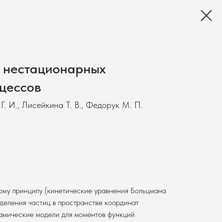
 нестационарных
цессов
Г. И., Лисейкина Т. В., Федорук М. П.
ому принципу (кинетические уравнения Больцмана
деления частиц в пространстве координат
намические модели для моментов функций