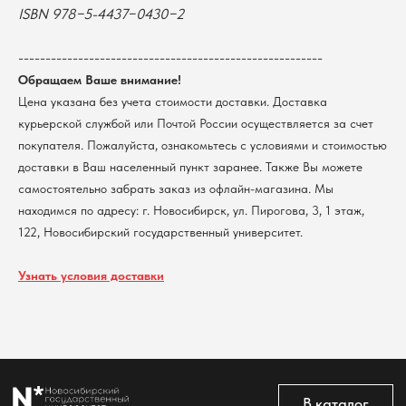
ISBN 978−5-4437−0430−2
г. Новосибирск, ул. Пирогова, 3
Доставка
ИНН 5408106490
КПП 540801001
Мерч НГУ
--------------------------------------------------------
Контакты
Обращаем Ваше внимание!
Цена указана без учета стоимости доставки. Доставка
курьерской службой или Почтой России осуществляется за счет
Политика обработки персональных данных
Согласие на обработку персональных данных
покупателя. Пожалуйста, ознакомьтесь с условиями и стоимостью
пользователей сайта
доставки в Ваш населенный пункт заранее. Также Вы можете
@2026 Новосибирский государственный университет.
самостоятельно забрать заказ из офлайн-магазина. Мы
Все права защищены
находимся по адресу: г. Новосибирск, ул. Пирогова, 3, 1 этаж,
122, Новосибирский государственный университет.
Узнать условия доставки