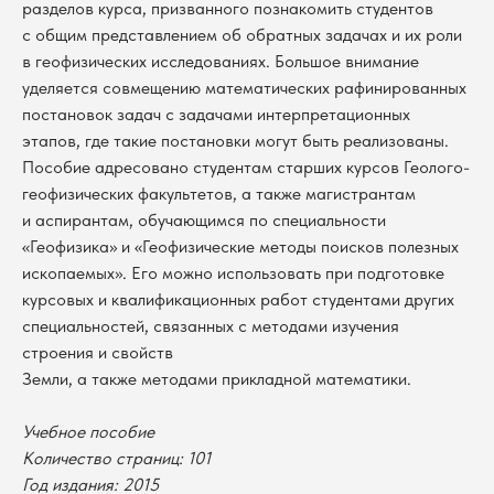
разделов курса, призванного познакомить студентов
с общим представлением об обратных задачах и их роли
в геофизических исследованиях. Большое внимание
уделяется совмещению математических рафинированных
постановок задач с задачами интерпретационных
этапов, где такие постановки могут быть реализованы.
Пособие адресовано студентам старших курсов Геолого-
геофизических факультетов, а также магистрантам
и аспирантам, обучающимся по специальности
«Геофизика» и «Геофизические методы поисков полезных
ископаемых». Его можно использовать при подготовке
курсовых и квалификационных работ студентами других
специальностей, связанных с методами изучения
строения и свойств
Земли, а также методами прикладной математики.
В каталог
Учебное пособие
Количество страниц: 101
Оплата
Новосибирский государственный
Год издания: 2015
университет
Возврат