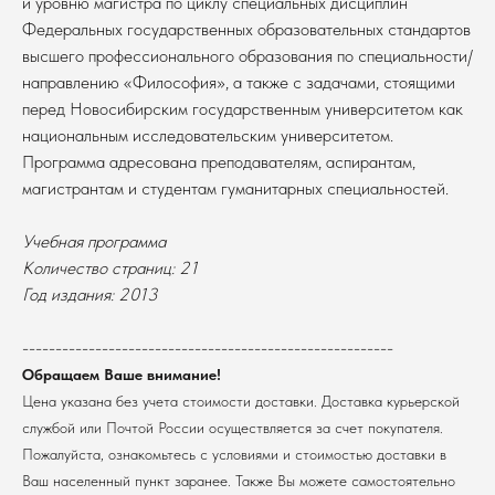
и уровню магистра по циклу специальных дисциплин
Федеральных государственных образовательных стандартов
высшего профессионального образования по специальности/
направлению «Философия», а также c задачами, стоящими
перед Новосибирским государственным университетом как
национальным исследовательским университетом.
Программа адресована преподавателям, аспирантам,
магистрантам и студентам гуманитарных специальностей.
Учебная программа
В каталог
Количество страниц: 21
Год издания: 2013
Оплата
Новосибирский государственный
университет
Возврат
г. Новосибирск, ул. Пирогова, 3
--------------------------------------------------------
Доставка
ИНН 5408106490
Обращаем Ваше внимание!
КПП 540801001
Мерч НГУ
Цена указана без учета стоимости доставки. Доставка курьерской
Контакты
службой или Почтой России осуществляется за счет покупателя.
Пожалуйста, ознакомьтесь с условиями и стоимостью доставки в
Политика обработки персональных данных
Ваш населенный пункт заранее. Также Вы можете самостоятельно
Согласие на обработку персональных данных