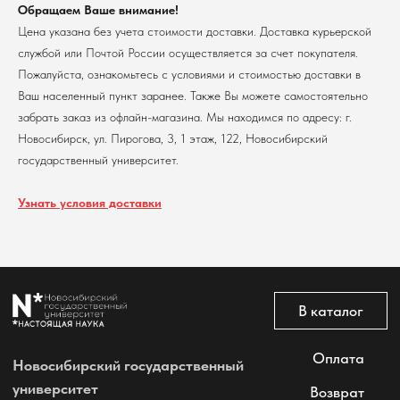
Обращаем Ваше внимание!
Оплата
Цена указана без учета стоимости доставки. Доставка курьерской
Новосибирский государственный
университет
Возврат
службой или Почтой России осуществляется за счет покупателя.
г. Новосибирск, ул. Пирогова, 3
Пожалуйста, ознакомьтесь с условиями и стоимостью доставки в
Доставка
ИНН 5408106490
Ваш населенный пункт заранее. Также Вы можете самостоятельно
КПП 540801001
Мерч НГУ
забрать заказ из офлайн-магазина. Мы находимся по адресу: г.
Контакты
Новосибирск, ул. Пирогова, 3, 1 этаж, 122, Новосибирский
государственный университет.
Политика обработки персональных данных
Согласие на обработку персональных данных
пользователей сайта
Узнать условия доставки
@2026 Новосибирский государственный университет.
Все права защищены