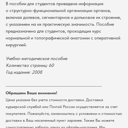
В пособии для студентов приведена информация
о структурно-функциональной организации органов,
включая долевое, сегментарное и дольковое их строение,
с указанием на их практическую значимость. Пособие
предназначено для студентов, проходящих курс
нормальной и топографической анатомии с оперативной
хирургией.
Учебно-методическое пособие
Количество страниц: 60
В каталог
Год издания: 2008
Оплата
Новосибирский государственный
университет
Возврат
--------------------------------------------------------
г. Новосибирск, ул. Пирогова, 3
Доставка
Обращаем Ваше внимание!
ИНН 5408106490
Цена указана без учета стоимости доставки. Доставка
КПП 540801001
Мерч НГУ
курьерской службой или Почтой России осуществляется за счет
Контакты
покупателя. Пожалуйста, ознакомьтесь с условиями и стоимостью
доставки в Ваш населенный пункт заранее. Также Вы можете
Политика обработки персональных данных
самостоятельно забрать заказ из офлайн-магазина. Мы