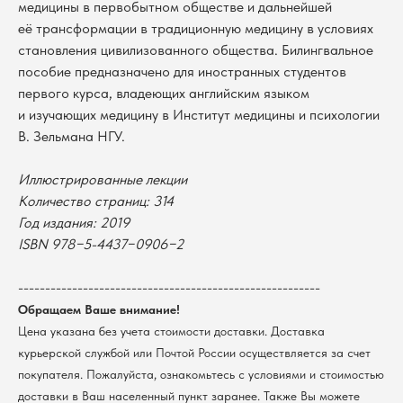
медицины в первобытном обществе и дальнейшей
её трансформации в традиционную медицину в условиях
становления цивилизованного общества. Билингвальное
пособие предназначено для иностранных студентов
первого курса, владеющих английским языком
и изучающих медицину в Институт медицины и психологии
В. Зельмана НГУ.
Иллюстрированные лекции
Количество страниц: 314
В каталог
Год издания: 2019
ISBN 978−5-4437−0906−2
Оплата
Новосибирский государственный
университет
Возврат
--------------------------------------------------------
г. Новосибирск, ул. Пирогова, 3
Доставка
Обращаем Ваше внимание!
ИНН 5408106490
КПП 540801001
Мерч НГУ
Цена указана без учета стоимости доставки. Доставка
Контакты
курьерской службой или Почтой России осуществляется за счет
покупателя. Пожалуйста, ознакомьтесь с условиями и стоимостью
доставки в Ваш населенный пункт заранее. Также Вы можете
Политика обработки персональных данных