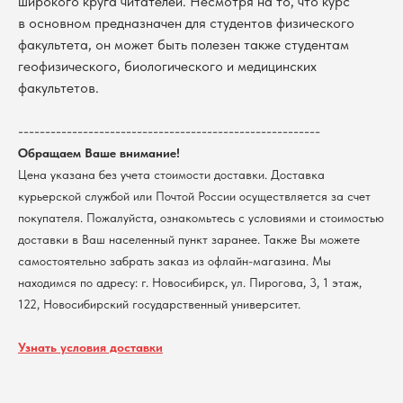
широкого круга читателей. Несмотря на то, что курс
в основном предназначен для студентов физического
Оплата
Новосибирский государственный
факультета, он может быть полезен также студентам
университет
Возврат
геофизического, биологического и медицинских
г. Новосибирск, ул. Пирогова, 3
Доставка
ИНН 5408106490
факультетов.
КПП 540801001
Мерч НГУ
Контакты
--------------------------------------------------------
Обращаем Ваше внимание!
Цена указана без учета стоимости доставки. Доставка
Политика обработки персональных данных
Согласие на обработку персональных данных
курьерской службой или Почтой России осуществляется за счет
пользователей сайта
покупателя. Пожалуйста, ознакомьтесь с условиями и стоимостью
@2026 Новосибирский государственный университет.
доставки в Ваш населенный пункт заранее. Также Вы можете
Все права защищены
самостоятельно забрать заказ из офлайн-магазина. Мы
находимся по адресу: г. Новосибирск, ул. Пирогова, 3, 1 этаж,
122, Новосибирский государственный университет.
Узнать условия доставки