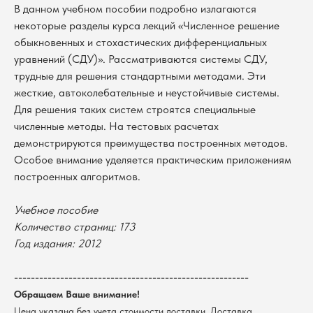
В данном учебном пособии подробно излагаются
некоторые разделы курса лекций «Численное решение
обыкновенных и стохастических дифференциальных
уравнений (СДУ)». Рассматриваются системы СДУ,
трудные для решения стандартными методами. Эти
жесткие, автоколебательные и неустойчивые системы.
Для решения таких систем строятся специальные
численные методы. На тестовых расчетах
демонстрируются преимущества построенных методов.
Особое внимание уделяется практическим приложениям
построенных алгоритмов.
Учебное пособие
В каталог
Количество страниц: 173
Оплата
Новосибирский государственный
Год издания: 2012
университет
Возврат
г. Новосибирск, ул. Пирогова, 3
Доставка
--------------------------------------------------------
ИНН 5408106490
КПП 540801001
Мерч НГУ
Обращаем Ваше внимание!
Цена указана без учета стоимости доставки. Доставка
Контакты