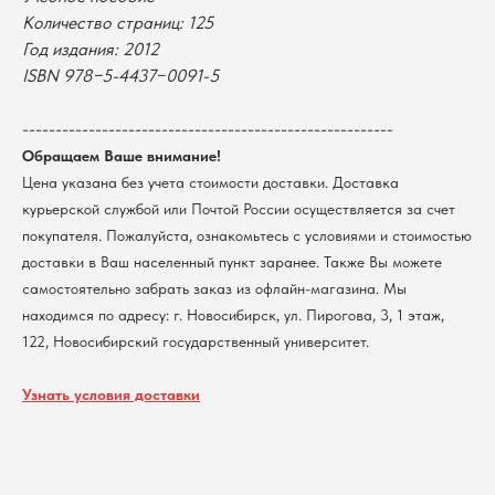
Оплата
Новосибирский государственный
Количество страниц: 125
университет
Возврат
Год издания: 2012
г. Новосибирск, ул. Пирогова, 3
Доставка
ISBN 978−5-4437−0091-5
ИНН 5408106490
КПП 540801001
Мерч НГУ
--------------------------------------------------------
Контакты
Обращаем Ваше внимание!
Цена указана без учета стоимости доставки. Доставка
Политика обработки персональных данных
курьерской службой или Почтой России осуществляется за счет
Согласие на обработку персональных данных
пользователей сайта
покупателя. Пожалуйста, ознакомьтесь с условиями и стоимостью
доставки в Ваш населенный пункт заранее. Также Вы можете
@2026 Новосибирский государственный университет.
Все права защищены
самостоятельно забрать заказ из офлайн-магазина. Мы
находимся по адресу: г. Новосибирск, ул. Пирогова, 3, 1 этаж,
122, Новосибирский государственный университет.
Узнать условия доставки