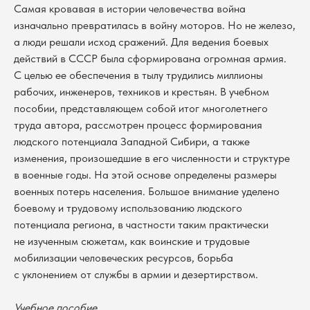
Самая кровавая в истории человечества война
изначально превратилась в войну моторов. Но не железо,
а люди решали исход сражений. Для ведения боевых
действий в СССР была сформирована огромная армия.
С целью ее обеспечения в тылу трудились миллионы
рабочих, инженеров, техников и крестьян. В учебном
пособии, представляющем собой итог многолетнего
труда автора, рассмотрен процесс формирования
людского потенциала Западной Сибири, а также
изменения, произошедшие в его численности и структуре
в военные годы. На этой основе определены размеры
военных потерь населения. Большое внимание уделено
боевому и трудовому использованию людского
потенциала региона, в частности таким практически
не изученным сюжетам, как воинские и трудовые
мобилизации человеческих ресурсов, борьба
с уклонением от службы в армии и дезертирством.
В каталог
Учебное пособие