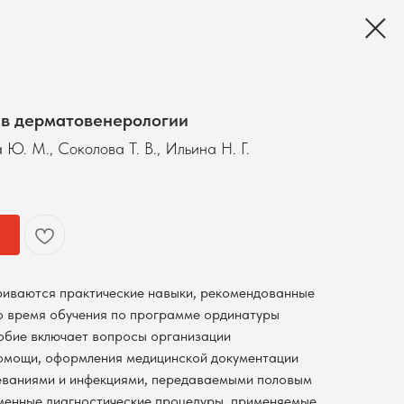
 в дерматовенерологии
 Ю. М., Соколова Т. В., Ильина Н. Г.
риваются практические навыки, рекомендованные
о время обучения по программе ординатуры
обие включает вопросы организации
омощи, оформления медицинской документации
еваниями и инфекциями, передаваемыми половым
еменные диагностические процедуры, применяемые