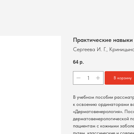
Практические навыки
Сергеева И. Г., Криницына
64
р.
В корзину
В учебном пособии рассмат
к освоению ординаторами в
«Дерматовенерология». Пос
дерматовенерологической п
пациентам с кожными забол
путем, классические и совр