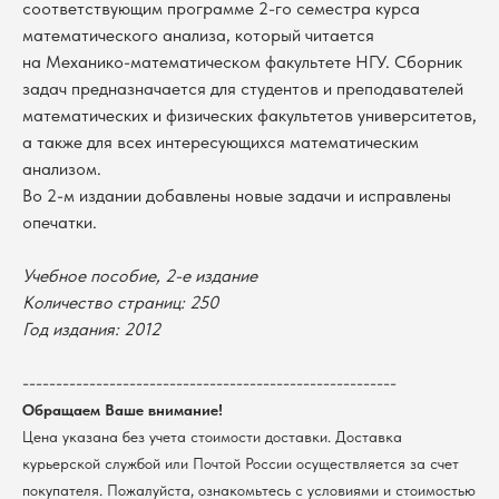
соответствующим программе 2-го семестра курса
математического анализа, который читается
на Механико-математическом факультете НГУ. Сборник
задач предназначается для студентов и преподавателей
математических и физических факультетов университетов,
а также для всех интересующихся математическим
анализом.
Во 2-м издании добавлены новые задачи и исправлены
опечатки.
Учебное пособие, 2-е издание
В каталог
Количество страниц: 250
Год издания: 2012
Оплата
Новосибирский государственный
университет
Возврат
--------------------------------------------------------
г. Новосибирск, ул. Пирогова, 3
Доставка
ИНН 5408106490
Обращаем Ваше внимание!
КПП 540801001
Мерч НГУ
Цена указана без учета стоимости доставки. Доставка
Контакты
курьерской службой или Почтой России осуществляется за счет
покупателя. Пожалуйста, ознакомьтесь с условиями и стоимостью