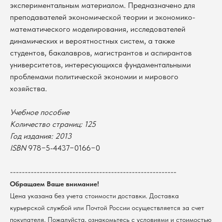
экспериментальным материалом. Предназначено для
преподавателей экономической теории и экономико-
математического моделирования, исследователей
динамических и вероятностных систем, а также
студентов, бакалавров, магистрантов и аспирантов
университетов, интересующихся фундаментальными
В каталог
проблемами политической экономии и мирового
Оплата
хозяйства.
Новосибирский государственный
университет
Возврат
г. Новосибирск, ул. Пирогова, 3
Учебное пособие
Доставка
ИНН 5408106490
Количество страниц: 125
КПП 540801001
Мерч НГУ
Год издания: 2013
Контакты
ISBN
978−5-4437−0166−0
Политика обработки персональных данных
--------------------------------------------------------
Согласие на обработку персональных данных
пользователей сайта
Обращаем Ваше внимание!
Цена указана без учета стоимости доставки. Доставка
@2026 Новосибирский государственный университет.
Все права защищены
курьерской службой или Почтой России осуществляется за счет
покупателя. Пожалуйста, ознакомьтесь с условиями и стоимостью