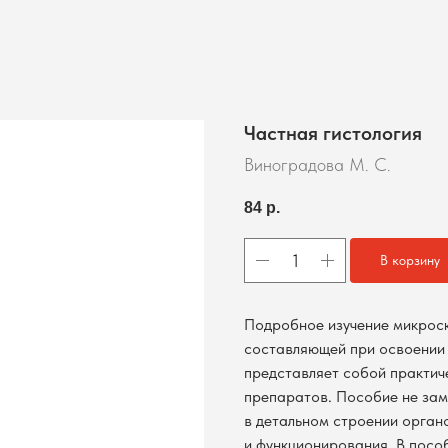
Частная гистология
Виноградова М. С.
84
р.
В корзину
Подробное изучение микрос
составляющей при освоении 
представляет собой практиче
препаратов. Пособие не зам
в детальном строении орган
и функционирования. В пособ