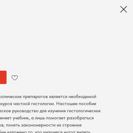
копических препаратов является необходимой
курса частной гистологии. Настошее пособие
ское руководство для изучения гистологических
еняет учебник, а лишь помогает разобраться
ов, понять закономерности их строения
ии изложено то, что учащиеся могут видеть