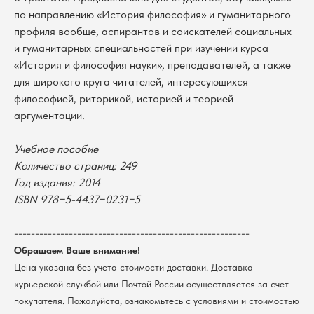
по направлению «История философия» и гуманитарного
профиля вообще, аспирантов и соискателей социальных
и гуманитарных специальностей при изучении курса
«История и философия науки», преподавателей, а также
для широкого круга читателей, интересующихся
В каталог
философией, риторикой, историей и теорией
аргументации.
Оплата
Новосибирский государственный
университет
Возврат
г. Новосибирск, ул. Пирогова, 3
Учебное пособие
Доставка
ИНН 5408106490
Количество страниц: 249
КПП 540801001
Мерч НГУ
Год издания: 2014
Контакты
ISBN 978−5-4437−0231−5
Политика обработки персональных данных
--------------------------------------------------------
Согласие на обработку персональных данных
Обращаем Ваше внимание!
пользователей сайта
Цена указана без учета стоимости доставки. Доставка
@2026 Новосибирский государственный университет.
Все права защищены
курьерской службой или Почтой России осуществляется за счет
покупателя. Пожалуйста, ознакомьтесь с условиями и стоимостью