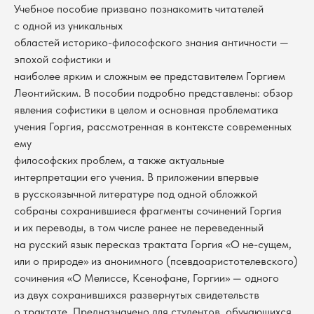
Учебное пособие призвано познакомить читателей
с одной из уникальных
областей историко-философского знания античности —
эпохой софистики и
наиболее ярким и сложным ее представителем Горгием
Леонтийским. В пособии подробно представлены: обзор
явления софистики в целом и основная проблематика
учения Горгия, рассмотренная в контексте современных
ему
философских проблем, а также актуальные
интерпретации его учения. В приложении впервые
в русскоязычной литературе под одной обложкой
собраны сохранившиеся фрагменты сочинений Горгия
и их переводы, в том числе ранее не переведенный
на русский язык пересказ трактата Горгия «О не-сущем,
или о природе» из анонимного (псевдоаристотелевского)
сочинения «О Мелиссе, Ксенофане, Горгии» — одного
из двух сохранившихся развернутых свидетельств
о трактате. Предназначено для студентов, обучающихся