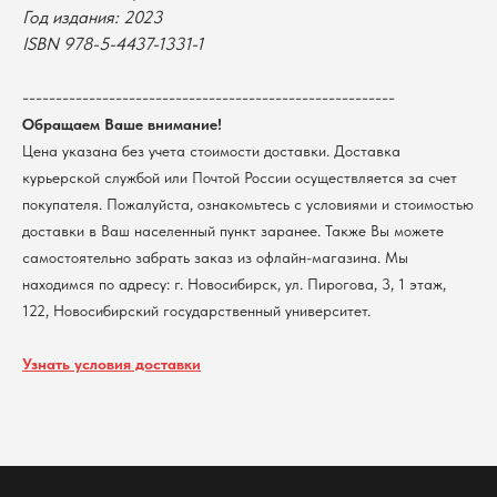
университет
Год издания: 2023
Возврат
г. Новосибирск, ул. Пирогова, 3
ISBN 978-5-4437-1331-1
Доставка
ИНН 5408106490
КПП 540801001
Мерч НГУ
--------------------------------------------------------
Контакты
Обращаем Ваше внимание!
Цена указана без учета стоимости доставки. Доставка
Политика обработки персональных данных
курьерской службой или Почтой России осуществляется за счет
Согласие на обработку персональных данных
покупателя. Пожалуйста, ознакомьтесь с условиями и стоимостью
пользователей сайта
доставки в Ваш населенный пункт заранее. Также Вы можете
@2026 Новосибирский государственный университет.
Все права защищены
самостоятельно забрать заказ из офлайн-магазина. Мы
находимся по адресу: г. Новосибирск, ул. Пирогова, 3, 1 этаж,
122, Новосибирский государственный университет.
Узнать условия доставки