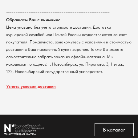
Доставка
ИНН 5408106490
КПП 540801001
Мерч НГУ
--------------------------------------------------------
Контакты
Обращаем Ваше внимание!
Цена указана без учета стоимости доставки. Доставка
курьерской службой или Почтой России осуществляется за счет
Политика обработки персональных данных
покупателя. Пожалуйста, ознакомьтесь с условиями и стоимостью
Согласие на обработку персональных данных
пользователей сайта
доставки в Ваш населенный пункт заранее. Также Вы можете
@2026 Новосибирский государственный университет.
самостоятельно забрать заказ из офлайн-магазина. Мы
Все права защищены
находимся по адресу: г. Новосибирск, ул. Пирогова, 3, 1 этаж,
122, Новосибирский государственный университет.
Узнать условия доставки