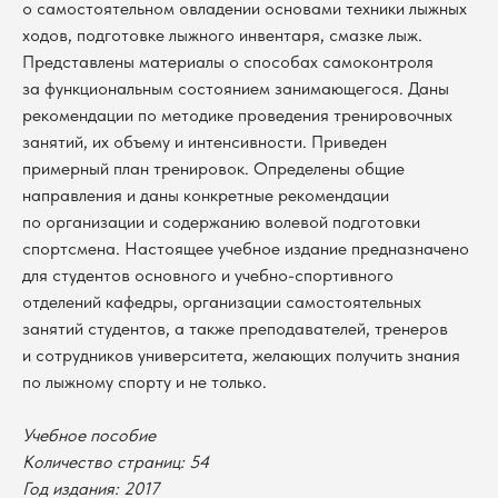
о самостоятельном овладении основами техники лыжных
ходов, подготовке лыжного инвентаря, смазке лыж.
Представлены материалы о способах самоконтроля
за функциональным состоянием занимающегося. Даны
рекомендации по методике проведения тренировочных
занятий, их объему и интенсивности. Приведен
примерный план тренировок. Определены общие
направления и даны конкретные рекомендации
по организации и содержанию волевой подготовки
спортсмена. Настоящее учебное издание предназначено
для студентов основного и учебно-спортивного
отделений кафедры, организации самостоятельных
занятий студентов, а также преподавателей, тренеров
и сотрудников университета, желающих получить знания
по лыжному спорту и не только.
В каталог
Учебное пособие
Оплата
Новосибирский государственный
Количество страниц: 54
университет
Возврат
Год издания: 2017
г. Новосибирск, ул. Пирогова, 3