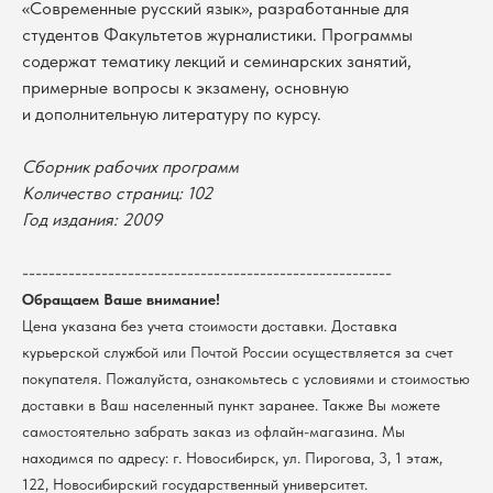
«Современные русский язык», разработанные для
студентов Факультетов журналистики. Программы
содержат тематику лекций и семинарских занятий,
примерные вопросы к экзамену, основную
и дополнительную литературу по курсу.
Сборник рабочих программ
Количество страниц: 102
В каталог
Год издания: 2009
Оплата
Новосибирский государственный
--------------------------------------------------------
университет
Возврат
Обращаем Ваше внимание!
г. Новосибирск, ул. Пирогова, 3
Доставка
ИНН 5408106490
Цена указана без учета стоимости доставки. Доставка
КПП 540801001
Мерч НГУ
курьерской службой или Почтой России осуществляется за счет
Контакты
покупателя. Пожалуйста, ознакомьтесь с условиями и стоимостью
доставки в Ваш населенный пункт заранее. Также Вы можете
самостоятельно забрать заказ из офлайн-магазина. Мы
Политика обработки персональных данных
находимся по адресу: г. Новосибирск, ул. Пирогова, 3, 1 этаж,
Согласие на обработку персональных данных
пользователей сайта
122, Новосибирский государственный университет.