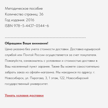
Методическое пособие
Количество страниц: 36
Год издания: 2016
ISBN 978−5-4437−0544−6
В каталог
Оплата
--------------------------------------------------------
Новосибирский государственный
университет
Возврат
Обращаем Ваше внимание!
г. Новосибирск, ул. Пирогова, 3
Цена указана без учета стоимости доставки. Доставка курьерской
Доставка
ИНН 5408106490
службой или Почтой России осуществляется за счет покупателя.
КПП 540801001
Мерч НГУ
Пожалуйста, ознакомьтесь с условиями и стоимостью доставки в
Контакты
Ваш населенный пункт заранее. Также Вы можете самостоятельно
забрать заказ из офлайн-магазина. Мы находимся по адресу: г.
Политика обработки персональных данных
Новосибирск, ул. Пирогова, 3, 1 этаж, 122, Новосибирский
Согласие на обработку персональных данных
пользователей сайта
государственный университет.
@2026 Новосибирский государственный университет.
Все права защищены
Узнать условия доставки