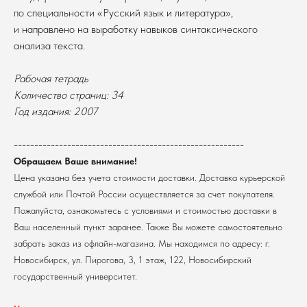
по специальности «Русский язык и литература»,
и направлено на выработку навыков синтаксического
анализа текста.
Рабочая тетрадь
Количество страниц: 34
В каталог
Год издания: 2007
Оплата
Новосибирский государственный
--------------------------------------------------------
университет
Возврат
г. Новосибирск, ул. Пирогова, 3
Обращаем Ваше внимание!
Доставка
ИНН 5408106490
Цена указана без учета стоимости доставки. Доставка курьерской
КПП 540801001
Мерч НГУ
службой или Почтой России осуществляется за счет покупателя.
Контакты
Пожалуйста, ознакомьтесь с условиями и стоимостью доставки в
Ваш населенный пункт заранее. Также Вы можете самостоятельно
Политика обработки персональных данных
забрать заказ из офлайн-магазина. Мы находимся по адресу: г.
Согласие на обработку персональных данных
Новосибирск, ул. Пирогова, 3, 1 этаж, 122, Новосибирский
пользователей сайта
государственный университет.
@2026 Новосибирский государственный университет.
Все права защищены