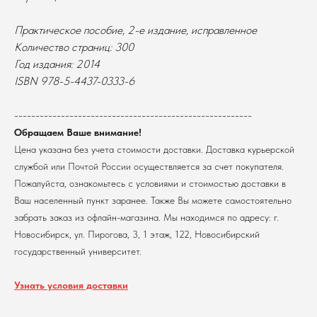
Практическое пособие, 2-е издание, исправленное
Количество страниц: 300
Год издания: 2014
ISBN 978-5-4437-0333-6
В каталог
Оплата
--------------------------------------------------------
Новосибирский государственный
университет
Возврат
Обращаем Ваше внимание!
г. Новосибирск, ул. Пирогова, 3
Цена указана без учета стоимости доставки. Доставка курьерской
Доставка
ИНН 5408106490
службой или Почтой России осуществляется за счет покупателя.
КПП 540801001
Мерч НГУ
Пожалуйста, ознакомьтесь с условиями и стоимостью доставки в
Контакты
Ваш населенный пункт заранее. Также Вы можете самостоятельно
забрать заказ из офлайн-магазина. Мы находимся по адресу: г.
Политика обработки персональных данных
Новосибирск, ул. Пирогова, 3, 1 этаж, 122, Новосибирский
Согласие на обработку персональных данных
пользователей сайта
государственный университет.
@2026 Новосибирский государственный университет.
Все права защищены
Узнать условия доставки