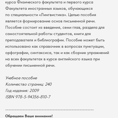
курса Физического факультета и первого курса
Факультета иностранных языков, обучающихся
по специальности «Лингвистика». Целью пособия
является формирование основ письменной речи.
Пособие состоит из введения, семи глав, раздела для
самостоятельной работы студентов, книги для
преподавателя и библиографии. Пособие может быть
использовано как справочник в вопросах пунктуации,
орфографии, синтаксиса, так и как сборник упражнений
на всех факультетах в курсе английского языка при
обучении письменной речи.
Учебное пособие
В каталог
Количество страниц: 240
Год издания: 2009
Оплата
Новосибирский государственный
ISBN 978-5-94356-810-7
университет
Возврат
г. Новосибирск, ул. Пирогова, 3
Доставка
ИНН 5408106490
--------------------------------------------------------
КПП 540801001
Мерч НГУ
Обращаем Ваше внимание!