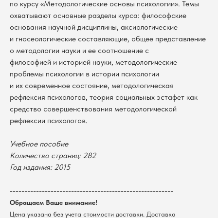
по курсу «Методологические основы психологии». Темы
охватывают основные разделы курса: философские
основания научной дисциплины, аксиологические
и гносеологические составляющие, общее представление
о методологии науки и ее соотношение с
философией и историей науки, методологические
проблемы психологии в истории психологии
и их современное состояние, методологическая
рефлексия психологов, теория социальных эстафет как
средство совершенствования методологической
рефлексии психологов.
Учебное пособие
В каталог
Количество страниц: 282
Оплата
Новосибирский государственный
Год издания: 2015
университет
Возврат
г. Новосибирск, ул. Пирогова, 3
Доставка
--------------------------------------------------------
ИНН 5408106490
КПП 540801001
Мерч НГУ
Обращаем Ваше внимание!
Цена указана без учета стоимости доставки. Доставка
Контакты