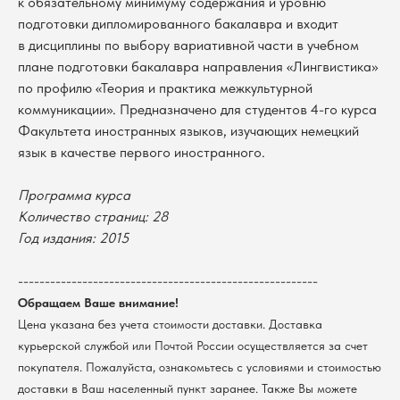
к обязательному минимуму содержания и уровню
подготовки дипломированного бакалавра и входит
в дисциплины по выбору вариативной части в учебном
плане подготовки бакалавра направления «Лингвистика»
по профилю «Теория и практика межкультурной
коммуникации». Предназначено для студентов 4-го курса
Факультета иностранных языков, изучающих немецкий
язык в качестве первого иностранного.
Программа курса
Количество страниц: 28
В каталог
Год издания: 2015
Оплата
Новосибирский государственный
университет
Возврат
--------------------------------------------------------
г. Новосибирск, ул. Пирогова, 3
Доставка
Обращаем Ваше внимание!
ИНН 5408106490
КПП 540801001
Мерч НГУ
Цена указана без учета стоимости доставки. Доставка
курьерской службой или Почтой России осуществляется за счет
Контакты
покупателя. Пожалуйста, ознакомьтесь с условиями и стоимостью
доставки в Ваш населенный пункт заранее. Также Вы можете
Политика обработки персональных данных