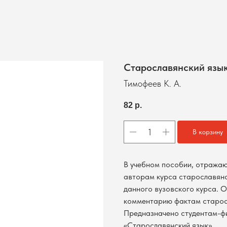
Старославянский язы
Тимофеев К. А.
82
р.
В корзину
В учебном пособии, отражаю
авторам курса старославянс
данного вузовского курса. 
комментарию фактам старос
Предназначено студентам-фи
«Старославянский язык».