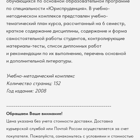
обучающихся по основной образовательной программе
по специальности «Юриспруденция». В учебно-
методическом комплексе представлен учебно-
тематический план курса, рассчитанный на 6 семестр,
краткое содержание дисциплины, содержание и форма
самостоятельной работы студентов, контролирующие
материалы-тесты, список дипломных работ
и рекомендации по их выполнению, перечень основной
и дополнительной литературы.
Учебно-методический комплекс
В каталог
Количество страниц: 152
Год издания: 2008
Оплата
Новосибирский государственный
университет
Возврат
--------------------------------------------------------
г. Новосибирск, ул. Пирогова, 3
Доставка
ИНН 5408106490
Обращаем Ваше внимание!
КПП 540801001
Мерч НГУ
Цена указана без учета стоимости доставки. Доставка
Контакты
курьерской службой или Почтой России осуществляется за счет
покупателя. Пожалуйста, ознакомьтесь с условиями и стоимостью