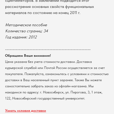
сцинтилляторов. В заключении подводится итог
рассмотрения основных свойств функциональных
В каталог
материалов по состоянию на конец 2011 г.
Оплата
Новосибирский государственный
университет
Возврат
Методическое пособие
г. Новосибирск, ул. Пирогова, 3
Доставка
Количество страниц: 34
ИНН 5408106490
Год издания: 2012
КПП 540801001
Мерч НГУ
Контакты
--------------------------------------------------------
Обращаем Ваше внимание!
Политика обработки персональных данных
Цена указана без учета стоимости доставки. Доставка
Согласие на обработку персональных данных
пользователей сайта
курьерской службой или Почтой России осуществляется за счет
покупателя. Пожалуйста, ознакомьтесь с условиями и стоимостью
@2026 Новосибирский государственный университет.
Все права защищены
доставки в Ваш населенный пункт заранее. Также Вы можете
самостоятельно забрать заказ из офлайн-магазина. Мы
находимся по адресу: г. Новосибирск, ул. Пирогова, 3, 1 этаж,
122, Новосибирский государственный университет.
Узнать условия доставки